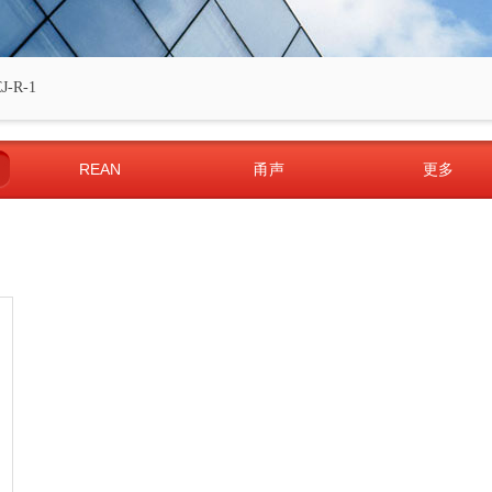
J-R-1
REAN
甬声
更多