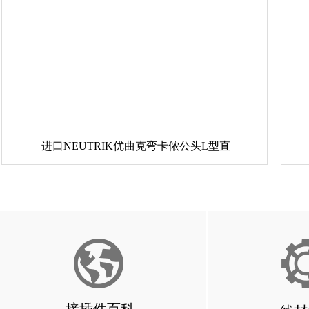
进口NEUTRIK优曲克弯卡侬公头L型直