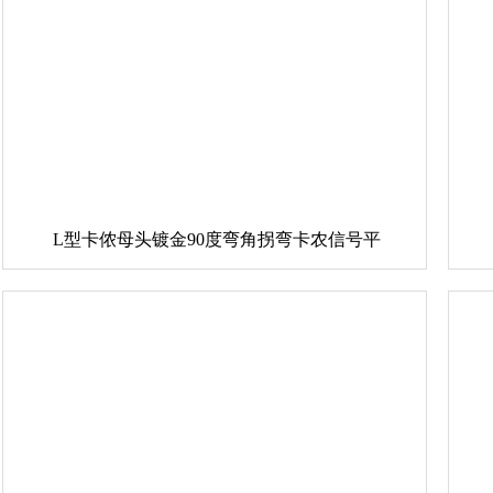
L型卡侬母头镀金90度弯角拐弯卡农信号平