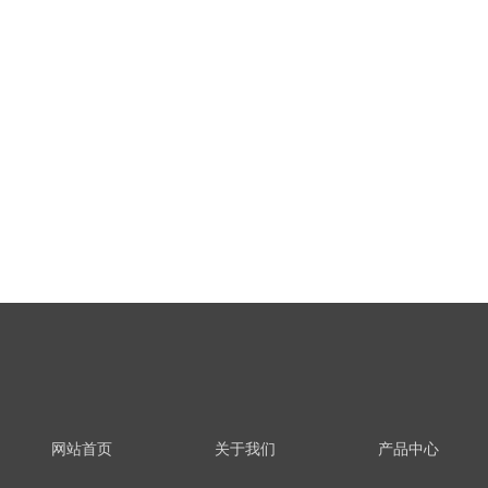
网站首页
关于我们
产品中心