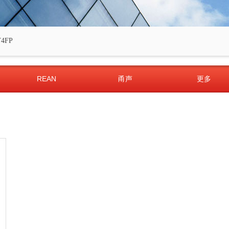
4FP
REAN
甬声
更多