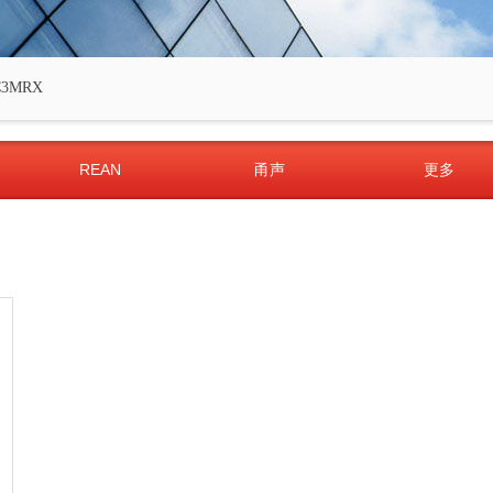
C3MRX
REAN
甬声
更多