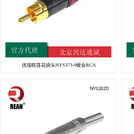
优瑞联莲花插头NYS373-9镀金RCA